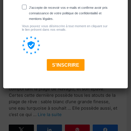
Parmi l’une des plus belles îles de Grèce l’Ile de
Zakynthos, possède une baie du « naufrage »,
comportant la plage de Navagio, et son épave.
Certes cette dernière possède tous les atouts de la
plage de rêve : sable blanc d’une grande finesse,
une eau turquoise à souhait … Elle possède aussi, et
c’est ce qui …
Lire la suite
Tweetez
Partagez
Épingle
Partagez