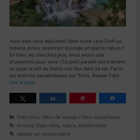
Vous êtes vous déjà senti l’âme d’une Lara Croft ou
Indiana Jones, explorant la jungle en pleine nature ?
Eh bien, ne cherchez plus, nous avons une
proposition pour vous ! Ce petit paradis est vraiment
un joyau à voir au moins une fois dans sa vie. Parmi
les endroits paradisiaques sur Terre, Beaver Falls …
Lire la suite
Tweetez
Partagez
Épingle
Partagez
Catégories
Etats Unis
,
Idées de voyage / lieux touristiques
Étiquettes
Arizona
,
Etats-Unis
,
nature
,
Randonnées
Laisser un commentaire