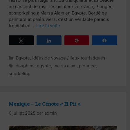
l’essor le plus fulgurant. Sa tranquillité et sa beauté
ne cessent de ravir les amateurs de voile, Plongée
et snorkeling à Marsa Alam en Egypte. Bordé de
palmiers et palétuviers, c’est un véritable paradis
tropical en …
Lire la suite
Tweetez
Partagez
Épingle
Partagez
Catégories
Egypte
,
Idées de voyage / lieux touristiques
Étiquettes
dauphins
,
egypte
,
marsa alam
,
plongee
,
snorkeling
Mexique – Le Cénote « El Pit »
6 juillet 2025
par
admin