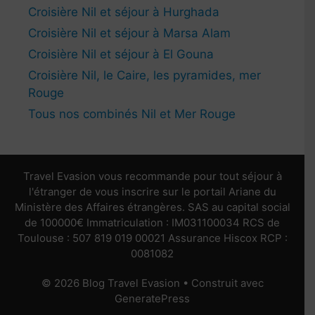
Croisière Nil et séjour à Hurghada
Croisière Nil et séjour à Marsa Alam
Croisière Nil et séjour à El Gouna
Croisière Nil, le Caire, les pyramides, mer
Rouge
Tous nos combinés Nil et Mer Rouge
Travel Evasion vous recommande pour tout séjour à
l'étranger de vous inscrire sur le portail Ariane du
Ministère des Affaires étrangères. SAS au capital social
de 100000€ Immatriculation : IM031100034 RCS de
Toulouse : 507 819 019 00021 Assurance Hiscox RCP :
0081082
© 2026 Blog Travel Evasion
• Construit avec
GeneratePress