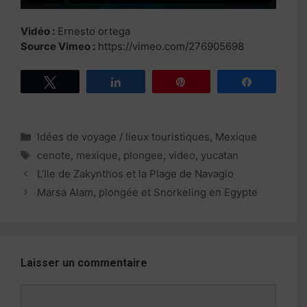
Vidéo :
Ernesto ortega
Source Vimeo :
https://vimeo.com/276905698
Tweetez
Partagez
Épingle
Partagez
Catégories
Idées de voyage / lieux touristiques
,
Mexique
Étiquettes
cenote
,
mexique
,
plongee
,
video
,
yucatan
Navigation
L’Ile de Zakynthos et la Plage de Navagio
des
Marsa Alam, plongée et Snorkeling en Egypte
articles
Laisser un commentaire
Commentaire