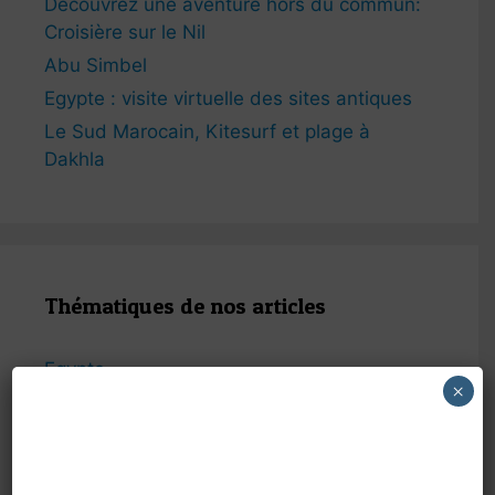
Découvrez une aventure hors du commun:
Croisière sur le Nil
Abu Simbel
Egypte : visite virtuelle des sites antiques
Le Sud Marocain, Kitesurf et plage à
Dakhla
Thématiques de nos articles
Egypte
×
Etats Unis
Grèce
Idées de voyage / lieux touristiques