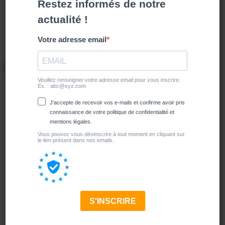
Maroc
Mexique
Travel Life
travel__evasion
Voyagiste & Tour-opérateur
Grand Jeu
PAPYRUS 2026 :
https://services.travelevasion.fr/jeu/jeu-2026/?
utm_source=instagram
#TravelEvasion