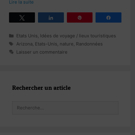
Lire la suite
Tweetez
Partagez
Épingle
Partagez
Catégories
Etats Unis
,
Idées de voyage / lieux touristiques
Étiquettes
Arizona
,
Etats-Unis
,
nature
,
Randonnées
Laisser un commentaire
Rechercher un article
Rechercher :