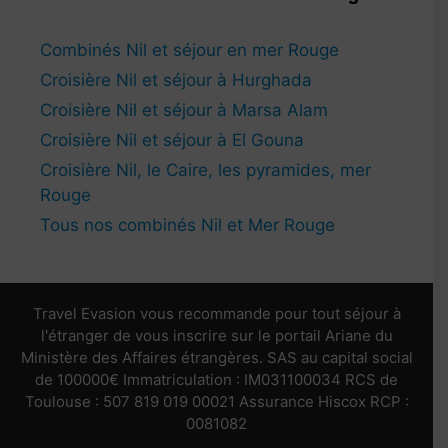
Combinés Nil et séjour en mer Rouge
Croisière Nil et séjour à Hurghada
Croisière Nil et séjour à Marsa Alam
Croisière Nil et séjour à El Gouna
Croisière Nil, le Caire, les pyramides, mer
Rouge
Tous nos combinés Nil et Mer Rouge
Travel Evasion vous recommande pour tout séjour à
l'étranger de vous inscrire sur le portail Ariane du
Ministère des Affaires étrangères. SAS au capital social
de 100000€ Immatriculation : IM031100034 RCS de
Toulouse : 507 819 019 00021 Assurance Hiscox RCP :
0081082