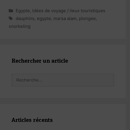
Catégories
Egypte
,
Idées de voyage / lieux touristiques
Étiquettes
dauphins
,
egypte
,
marsa alam
,
plongee
,
snorkeling
Rechercher un article
Rechercher :
Articles récents