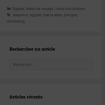
Catégories
Egypte
,
Idées de voyage / lieux touristiques
Étiquettes
dauphins
,
egypte
,
marsa alam
,
plongee
,
snorkeling
Rechercher un article
Rechercher :
Articles récents