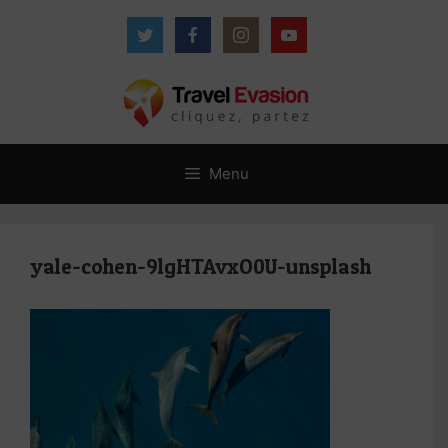
Aller
au
contenu
Menu
yale-cohen-9lgHTAvxO0U-unsplash