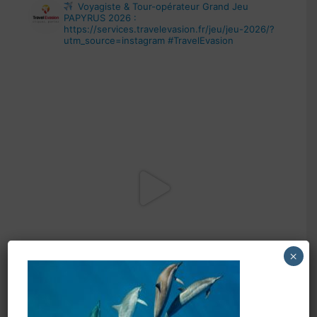
Voyagiste & Tour-opérateur
Grand Jeu
PAPYRUS 2026 :
https://services.travelevasion.fr/jeu/jeu-2026/?
utm_source=instagram
#TravelEvasion
×