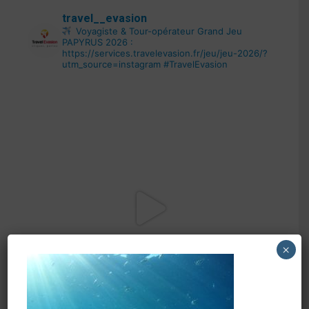
travel__evasion
Voyagiste & Tour-opérateur
Grand Jeu
PAPYRUS 2026 :
https://services.travelevasion.fr/jeu/jeu-2026/?
utm_source=instagram
#TravelEvasion
×