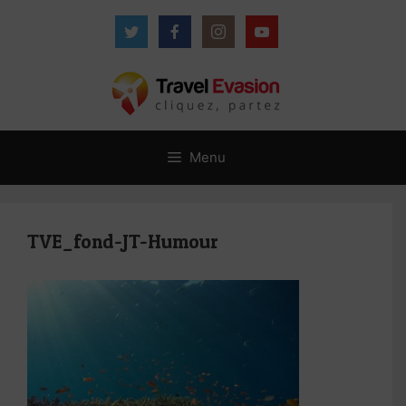
Aller
au
contenu
Menu
TVE_fond-JT-Humour