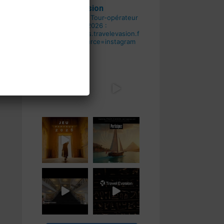
travel__evasion
Voyagiste & Tour-opérateur
Grand
Jeu PAPYRUS 2026 :
https://services.travelevasion.fr/jeu/jeu-
2026/?utm_source=instagram
#TravelEvasion