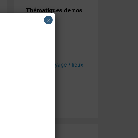
Thématiques de nos
articles
×
Egypte
Etats Unis
Grèce
Idées de voyage / lieux
touristiques
Maroc
Mexique
Travel Life