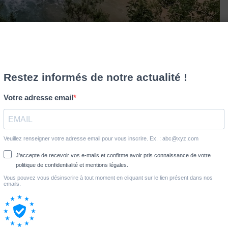
a Croft ou Indiana Jones, explorant la jungle en pleine nature
ne proposition pour vous ! Ce petit paradis est vraiment un
e. Parmi les endroits paradisiaques sur Terre, Beaver Falls …
Partagez
Épingle
Partagez
es