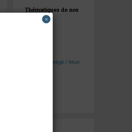
Thématiques de nos
articles
×
Egypte
Etats Unis
Grèce
Idées de voyage / lieux
touristiques
Maroc
Mexique
Travel Life