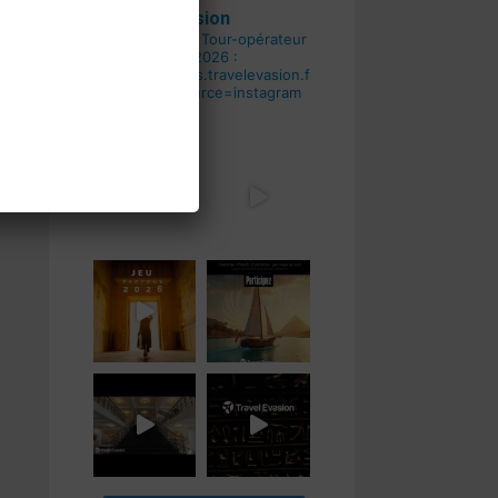
travel__evasion
Voyagiste & Tour-opérateur
Grand
Jeu PAPYRUS 2026 :
https://services.travelevasion.fr/jeu/jeu-
2026/?utm_source=instagram
#TravelEvasion