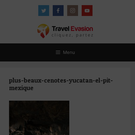
Aller
au
contenu
Menu
plus-beaux-cenotes-yucatan-el-pit-
mexique