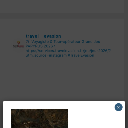
travel__evasion
Voyagiste & Tour-opérateur
Grand Jeu
PAPYRUS 2026 :
https://services.travelevasion.fr/jeu/jeu-2026/?
utm_source=instagram
#TravelEvasion
×