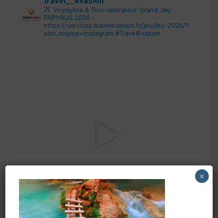
travel__evasion
Voyagiste & Tour-opérateur
Grand Jeu
PAPYRUS 2026 :
https://services.travelevasion.fr/jeu/jeu-2026/?
utm_source=instagram
#TravelEvasion
×