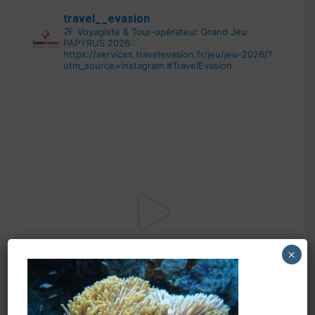
travel__evasion
Voyagiste & Tour-opérateur
Grand Jeu
PAPYRUS 2026 :
https://services.travelevasion.fr/jeu/jeu-2026/?
utm_source=instagram
#TravelEvasion
×