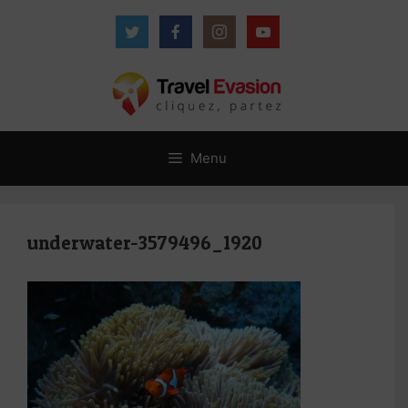
Aller
au
contenu
Menu
underwater-3579496_1920