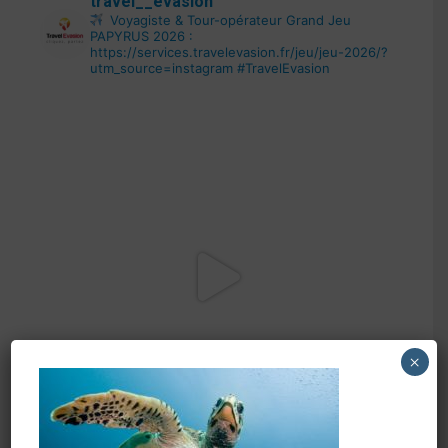
travel__evasion
Voyagiste & Tour-opérateur
Grand Jeu
PAPYRUS 2026 :
https://services.travelevasion.fr/jeu/jeu-2026/?
utm_source=instagram
#TravelEvasion
×