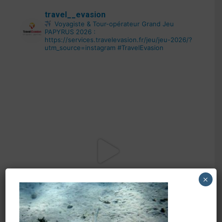
travel__evasion
Voyagiste & Tour-opérateur
Grand Jeu
PAPYRUS 2026 :
https://services.travelevasion.fr/jeu/jeu-2026/?
utm_source=instagram
#TravelEvasion
×