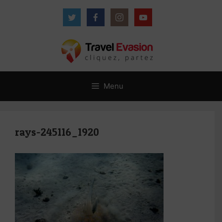
Aller
au
contenu
Menu
rays-245116_1920