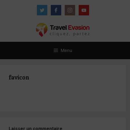
Aller
au
contenu
Menu
favicon
Laisser un commentaire